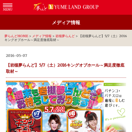
MENU
メディア情報
夢らんどHOME
>
メディア情報
>
岩槻夢らんど
>
【岩槻夢らんど】5/7（土）2016
キングオブホール～満足度徹底取材～
2016-05-07
【岩槻夢らんど】5/7（土）2016キングオブホール～満足度徹底
取材～