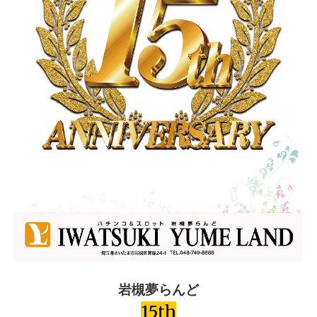
岩槻夢らんど
15th