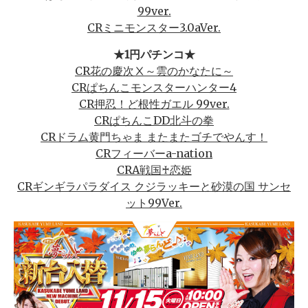
99ver.
CRミニモンスター3.0aVer.
★1円パチンコ★
CR花の慶次Ⅹ～雲のかなたに～
CRぱちんこモンスターハンター4
CR押忍！ど根性ガエル 99ver.
CRぱちんこDD北斗の拳
CRドラム黄門ちゃま またまたゴチでやんす！
CRフィーバーa-nation
CRA戦国♰恋姫
CRギンギラパラダイス クジラッキーと砂漠の国 サンセ
ット99Ver.