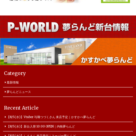
Category
最新情報
夢らんどニュース
Recent Article
【8/5(水)】Vtuber 与璃つづくさん 来店予定｜かすかべ夢らんど
【8/5(水)】新台入替 10:00 OPEN｜内牧夢らんど
【8/5(水)】しえさん 来店予定｜スーパー夢らんど