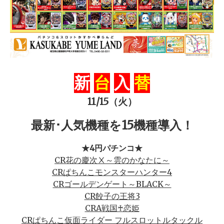
新
台
入
替
11/15（火）
最新･人気機種を15機種導入！
★4円パチンコ★
CR花の慶次Ⅹ～雲のかなたに～
CRぱちんこモンスターハンター4
CRゴールデンゲート～BLACK～
CR餃子の王将3
CRA戦国♰恋姫
CRぱちんこ仮面ライダー フルスロットルタックル