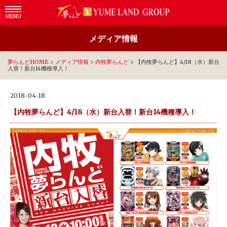
MENU
メディア情報
夢らんどHOME
>
メディア情報
>
内牧夢らんど
>
【内牧夢らんど】4/18（水）新台
入替！新台14機種導入！
2018-04-18
【内牧夢らんど】4/18（水）新台入替！新台14機種導入！