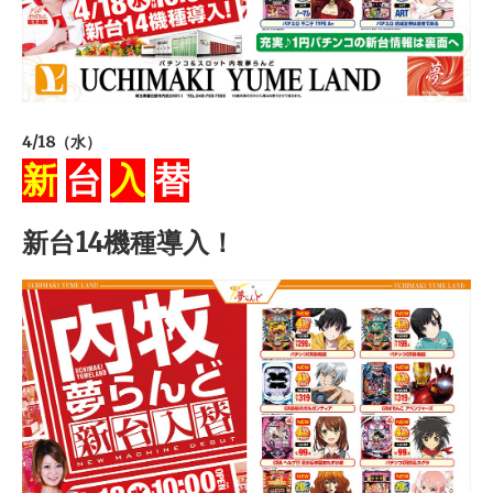
4/18（水）
新
台
入
替
新台14機種導入！