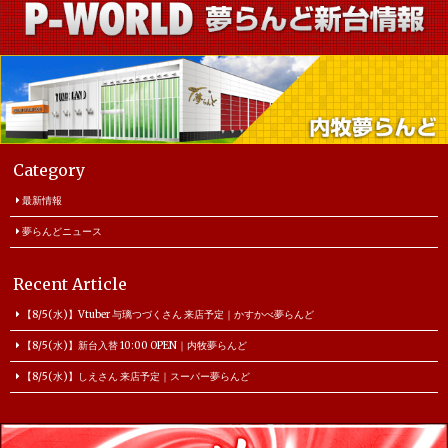
Category
最新情報
夢らんどニュース
Recent Article
【8/5(水)】Vtuber 与璃つづくさん 来店予定｜かすかべ夢らんど
【8/5(水)】新台入替 10:00 OPEN｜内牧夢らんど
【8/5(水)】しえさん 来店予定｜スーパー夢らんど