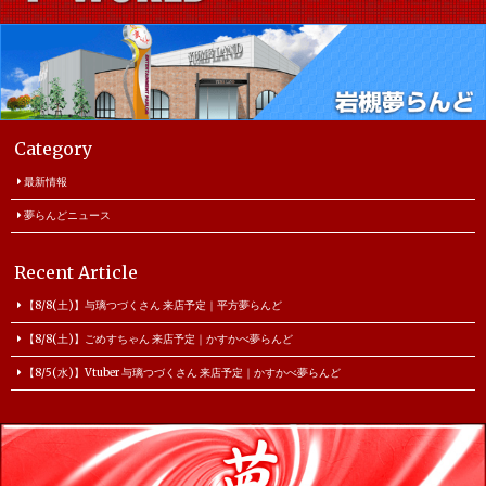
Category
最新情報
夢らんどニュース
Recent Article
【8/8(土)】与璃つづくさん 来店予定｜平方夢らんど
【8/8(土)】ごめすちゃん 来店予定｜かすかべ夢らんど
【8/5(水)】Vtuber 与璃つづくさん 来店予定｜かすかべ夢らんど