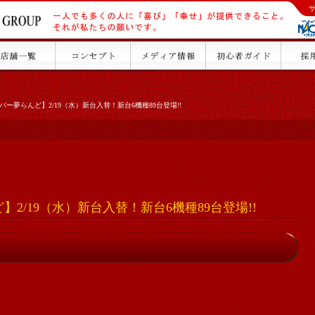
パー夢らんど】2/19（水）新台入替！新台6機種89台登場!!
2/19（水）新台入替！新台6機種89台登場!!