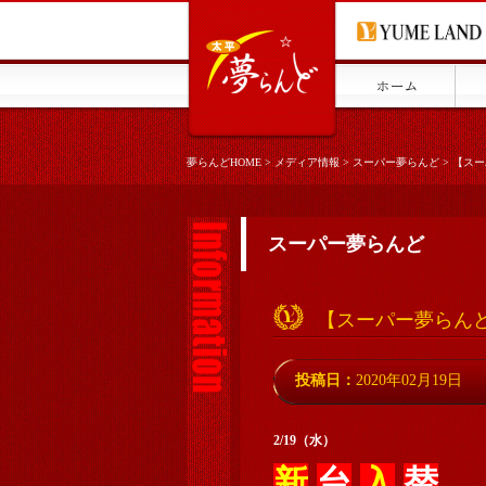
夢らんどHOME
>
メディア情報
>
スーパー夢らんど
>
【スー
スーパー夢らんど
【スーパー夢らんど】
投稿日：
2020年02月19日
2/19（水）
新
台
入
替