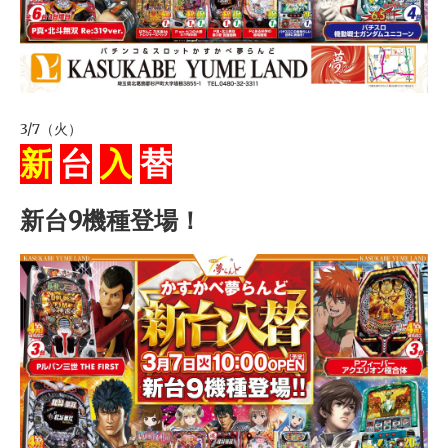
3/7（火）
新
台
入
替
新台9機種登場！