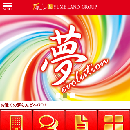
MENU
お近くの夢らんどへGO！