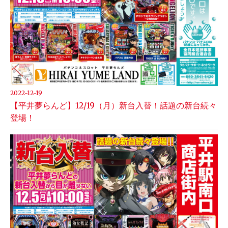
2022-12-19
【平井夢らんど】12/19（月）新台入替！話題の新台続々
登場！