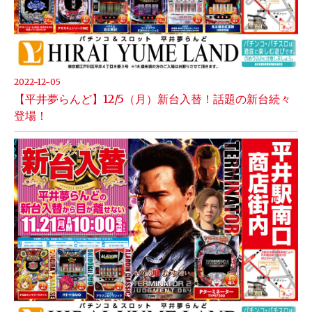
2022-12-05
【平井夢らんど】12/5（月）新台入替！話題の新台続々
登場！