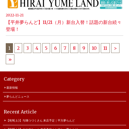
2022-11-21
【平井夢らんど】11/21（月）新台入替！話題の新台続々
登場！
1
2
3
4
5
6
7
8
9
10
11
>
»
Category
最新情報
夢らんどニュース
Recent Article
【8/8(土)】与璃つづくさん 来店予定｜平方夢らんど