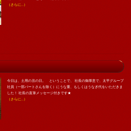
（さらに...）
今日は、土用の丑の日。 ということで、 社長の御厚意で、太平グループ
社員（一部パートさんを除く）にうな重、もしくはうなぎ代をいただきま
した！ 社長の直筆メッセージ付きです★
（さらに...）