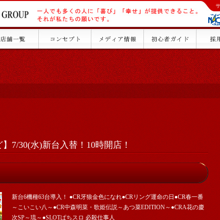
7/30(水)新台入替！10時開店！
新台6機種63台導入！ ●CR牙狼金色になれ●CRリング運命の日●CR春一番
～こいこい八～●CR中森明菜・歌姫伝説～あつ菜EDITION～●CRA花の慶
次SP～琉～●SLOTぱちスロ 必殺仕事人