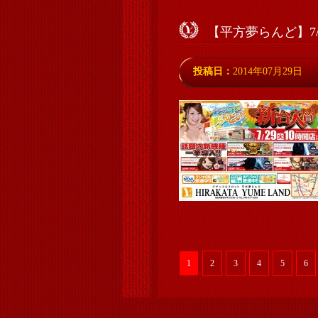
【平方夢らんど】7/
投稿日：
2014年07月29日
1
2
3
4
5
6