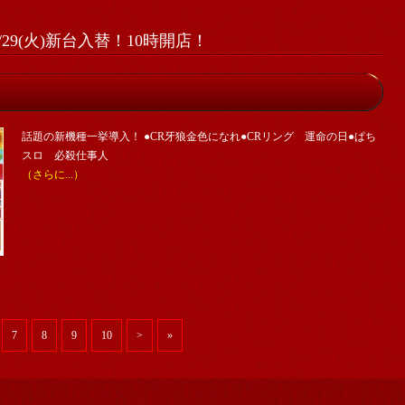
29(火)新台入替！10時開店！
話題の新機種一挙導入！ ●CR牙狼金色になれ●CRリング 運命の日●ぱち
スロ 必殺仕事人
（さらに...）
7
8
9
10
>
»