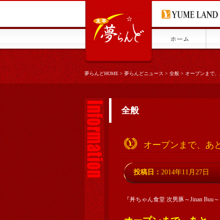
夢らんどHOME
>
夢らんどニュース
>
全般
>
オープンまで、あ
全般
オープンまで、あと４
投稿日：
2014年11月27日
『丼ちゃん食堂 次男豚～Jinan Bu