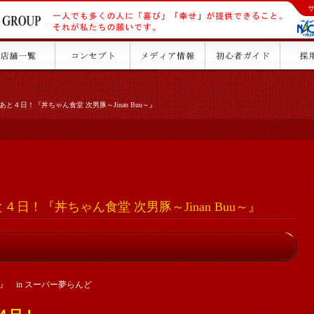
と４日！『丼ちゃん食堂 次男豚～Jinan Buu～』
日！『丼ちゃん食堂 次男豚～Jinan Buu～』
u～』 in スーパー夢らんど