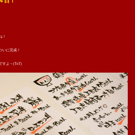
４日！
ね！
ついに完成！
よ～(TnT)