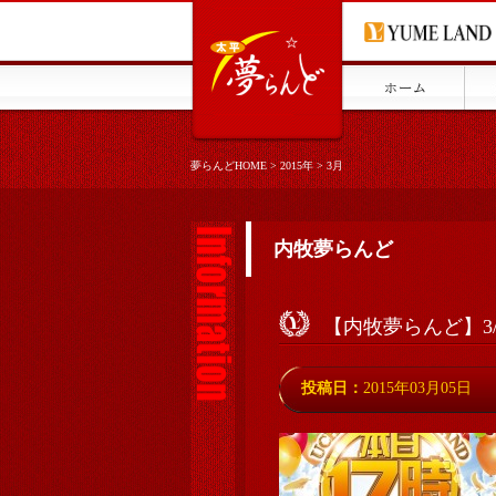
夢らんどHOME
>
2015年
>
3月
内牧夢らんど
【内牧夢らんど】3
投稿日：
2015年03月05日