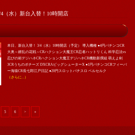
/4（水）新台入替！10時開店
本日、新台入替！ 3/4（水）10時開店（予定） 導入機種 ●4円パチンコCR
大奥～繚乱の花戦～CRハクション大魔王CR忍者ハットリくん 科学忍法vs
忍びの術デジハネCRハクション大魔王デジハネCR機動新撰組 萌えよ剣
3CRうちのポチーズ DXCRAビッグシューターX ●1円パチンコCRフィーバ
ー海猿CR長七郎江戸日記 ●20円スロットパチスロ ベルセルク
（さらに...）
5
6
>
»