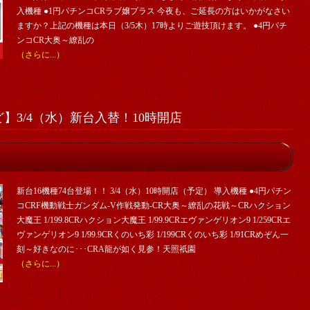
入機種 ●1円パチンコCRラブ嬢プラス 今夜も、ご延長の方はいかがなさい
ますか？上記の機種は本日（3/5木）17時よりご遊技頂けます。 ●4円パチ
ンコCR大奥～繚乱の
（さらに...）
】3/4（水）新台入替！10時開店
新台16機種74台登場！！ 3/4（水）10時開店（予定） 導入機種 ●4円パチン
コCRF機動戦士ガンダム-V作戦発動-CR大奥～繚乱の花戦～CRハクション
大魔王 1/199.8CRハクション大魔王 1/99.9CRエヴァンゲリオン9 1/259CRエ
ヴァンゲリオン9 1/99.9CRくのいち彩 1/199CRくのいち彩 1/91CRめぞん一
刻～好きなのに･･･CRA龍が如く見参！天照祇園
（さらに...）