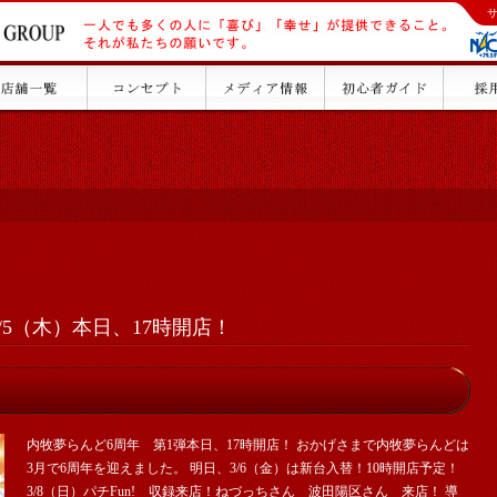
/5（木）本日、17時開店！
内牧夢らんど6周年 第1弾本日、17時開店！ おかげさまで内牧夢らんどは
3月で6周年を迎えました。 明日、3/6（金）は新台入替！10時開店予定！
3/8（日）パチFun! 収録来店！ねづっちさん 波田陽区さん 来店！ 導