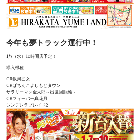
今年も夢トラック運行中！
1/7（水）10時開店予定！
導入機種
CR銀河乙女
CRぱちんこよしもとタウン
サラリーマン金太郎～出世回胴編～
CRフィーバー真花月
シンデレラブレイド2