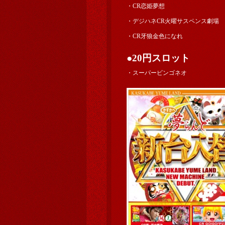
・CR恋姫夢想
・デジハネCR火曜サスペンス劇場
・CR牙狼金色になれ
●20円スロット
・スーパービンゴネオ