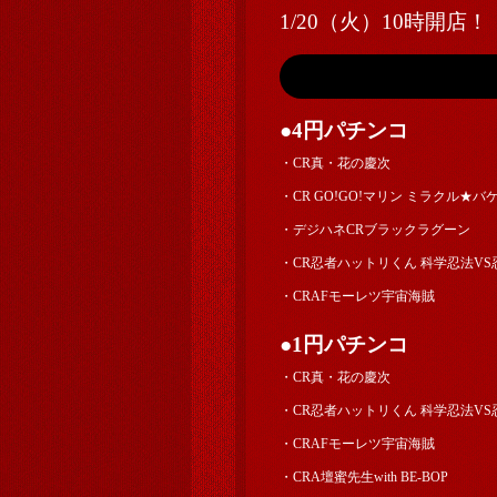
1/20（火）10時開店！
●4円パチンコ
・CR真・花の慶次
・CR GO!GO!マリン ミラクル★
・デジハネCRブラックラグーン
・CR忍者ハットリくん 科学忍法VS
・CRAFモーレツ宇宙海賊
●1円パチンコ
・CR真・花の慶次
・CR忍者ハットリくん 科学忍法VS
・CRAFモーレツ宇宙海賊
・CRA壇蜜先生with BE-BOP