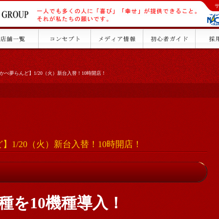
かべ夢らんど】1/20（火）新台入替！10時開店！
】1/20（火）新台入替！10時開店！
種を10機種導入！