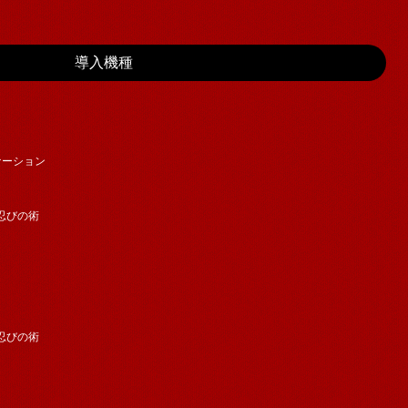
導入機種
バケーション
忍びの術
忍びの術