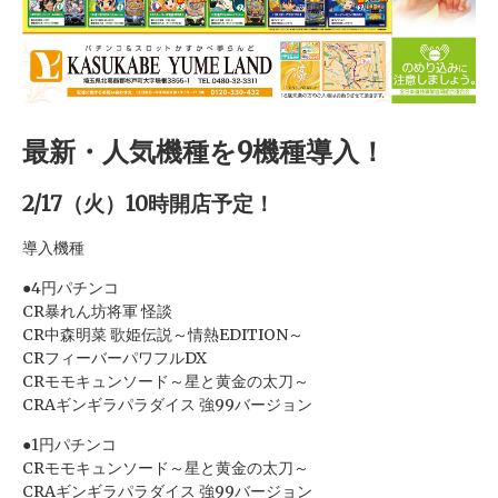
最新・人気機種を9機種導入！
2/17（火）10時開店予定！
導入機種
●4円パチンコ
CR暴れん坊将軍 怪談
CR中森明菜 歌姫伝説～情熱EDITION～
CRフィーバーパワフルDX
CRモモキュンソード～星と黄金の太刀～
CRAギンギラパラダイス 強99バージョン
●1円パチンコ
CRモモキュンソード～星と黄金の太刀～
CRAギンギラパラダイス 強99バージョン