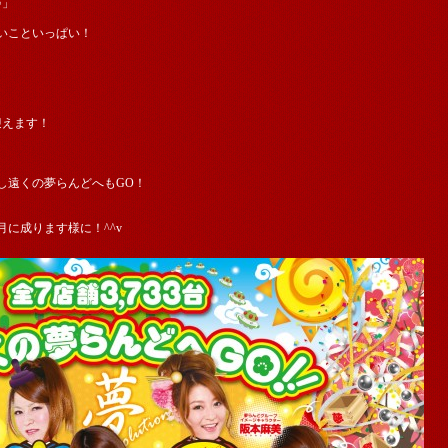
♪」
いこといっぱい！
迎えます！
し遠くの夢らんどへもGO！
に成ります様に！^^v