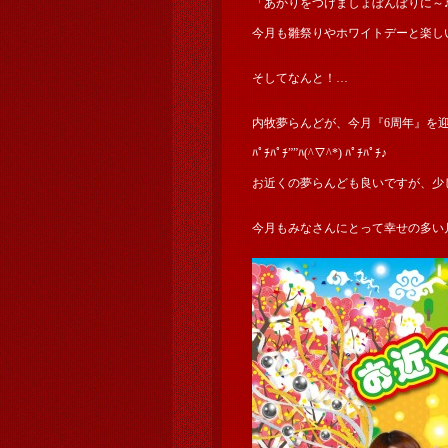
「あかりをつけましょぼんぼりに～
今月も雛祭りやホワイトデーと楽し
そしてなんと！…
内牧夢らんどが、今月『6周年』を
ﾊﾟﾁﾊﾟﾁ””ﾊ(^▽^*) ﾊﾟﾁﾊﾟﾁ♪
お近くの夢らんども良いですが、少
今月もみなさんにとって幸せの多い月