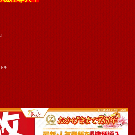
G
ットル