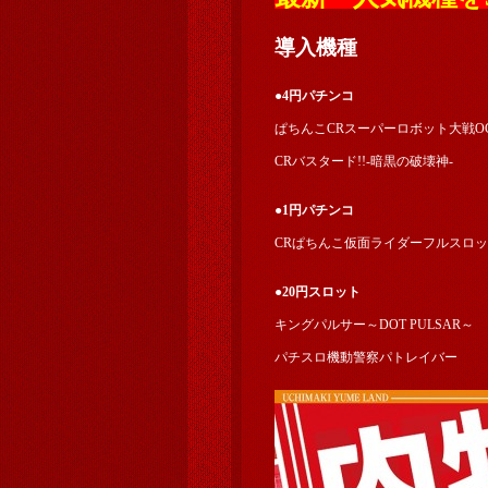
導入機種
●4円パチンコ
ぱちんこCRスーパーロボット大戦O
CRバスタード!!-暗黒の破壊神-
●1円パチンコ
CRぱちんこ仮面ライダーフルスロ
●20円スロット
キングパルサー～DOT PULSAR～
パチスロ機動警察パトレイバー