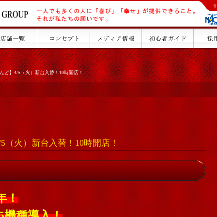
んど】4/5（火）新台入替！10時開店！
/5（火）新台入替！10時開店！
年！
5機種導入！