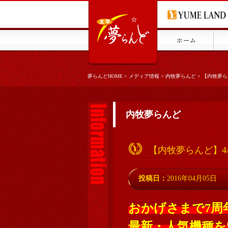
夢らんどHOME
>
メディア情報
>
内牧夢らんど
>
【内牧夢ら
内牧夢らんど
【内牧夢らんど】4
投稿日：
2016年04月05日
おかげさまで7周
最新・人気機種を