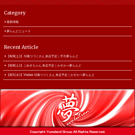
Category
最新情報
夢らんどニュース
Recent Article
【8/8(土)】与璃つづくさん 来店予定｜平方夢らんど
【8/8(土)】ごめすちゃん 来店予定｜かすかべ夢らんど
【8/5(水)】Vtuber 与璃つづくさん 来店予定｜かすかべ夢らんど