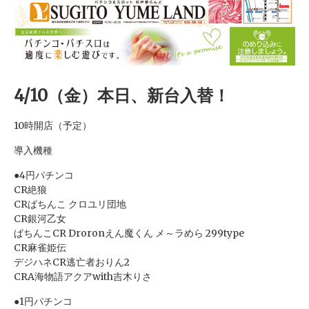
4/10（金）本日、新台入替！
10時開店（予定）
導入機種
●4円パチンコ
CR絶狼
CRぱちんこ クロユリ団地
CR銀河乙女
ぱちんこCR Droronえん魔くん メ～ラめら 299type
CR麻雀姫伝
デジハネCR逃亡者おりん2
CRA海物語アクアwith吉木りさ
●1円パチンコ