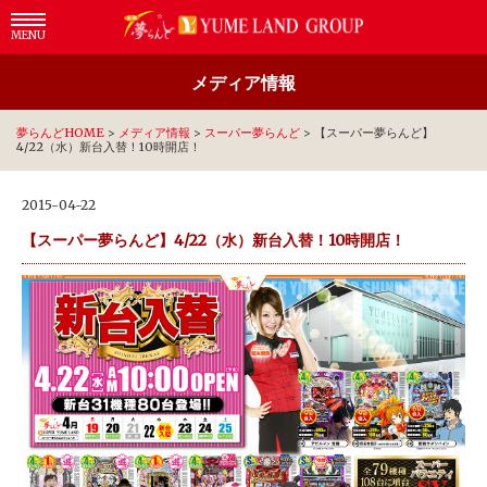
MENU
メディア情報
夢らんどHOME
>
メディア情報
>
スーパー夢らんど
>
【スーパー夢らんど】
4/22（水）新台入替！10時開店！
2015-04-22
【スーパー夢らんど】4/22（水）新台入替！10時開店！