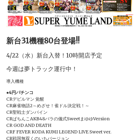
新台31機種80台登場!!
4/22（水）新台入替！10時開店予定
今週は夢トラック運行中！
導入機種
●4円パチンコ
CRデビルマン 覚醒
CR麻雀物語2～めざせ！雀ドル決定戦！～
CR聖戦士ダンバイン
CRぱちんこAKB48バラの儀式SweetまゆゆVersion
CR GOD AND DEATH
CRF FEVER KODA KUMI LEGEND LIVE Sweet ver.
CR戦国無双くのいちバージョン