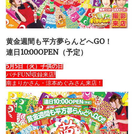
黄金週間も平方夢らんどへGO！
連日10:00OPEN（予定）
5月5日（火）子供の日
パチFUN!収録来店!
南まりかさん・涼本めぐみさん来店！