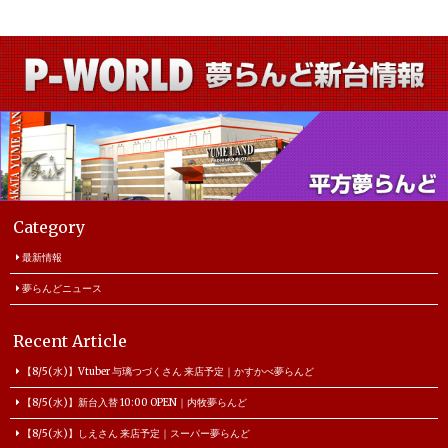
Category
最新情報
夢らんどニュース
Recent Article
【8/5(水)】Vtuber 与璃つづくさん 来店予定｜かすかべ夢らんど
【8/5(水)】新台入替 10:00 OPEN｜内牧夢らんど
【8/5(水)】しえさん 来店予定｜スーパー夢らんど