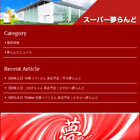
Category
最新情報
夢らんどニュース
Recent Article
【8/8(土)】与璃つづくさん 来店予定｜平方夢らんど
【8/8(土)】ごめすちゃん 来店予定｜かすかべ夢らんど
【8/5(水)】Vtuber 与璃つづくさん 来店予定｜かすかべ夢らんど