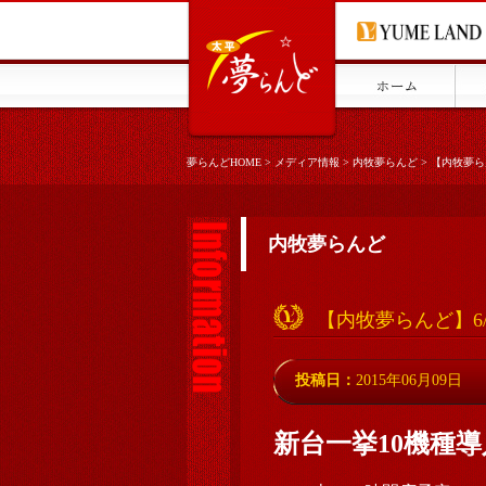
夢らんどHOME
>
メディア情報
>
内牧夢らんど
>
【内牧夢ら
内牧夢らんど
【内牧夢らんど】6
投稿日：
2015年06月09日
新台一挙10機種