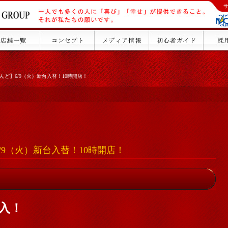
んど】6/9（火）新台入替！10時開店！
/9（火）新台入替！10時開店！
導入！