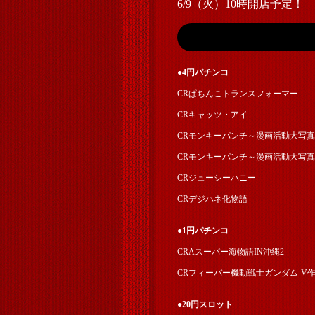
6/9（火）10時開店予定！
●4円パチンコ
CRぱちんこトランスフォーマー
CRキャッツ・アイ
CRモンキーパンチ～漫画活動大写真399
CRモンキーパンチ～漫画活動大写真199
CRジューシーハニー
CRデジハネ化物語
●1円パチンコ
CRAスーパー海物語IN沖縄2
CRフィーバー機動戦士ガンダム-V作
●20円スロット