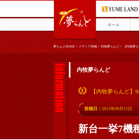
夢らんどHOME
>
メディア情報
>
内牧夢らんど
>
【内牧夢ら
内牧夢らんど
【内牧夢らんど】9
投稿日：
2015年09月15日
新台一挙7機