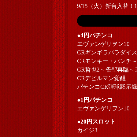
9/15（火）新台入替！
●4円パチンコ
エヴァンゲリヲン10
CRギンギラパラダイス
CRモンキー・パンチ
CR哲也2～雀聖再臨～天運
CRデビルマン覚醒
パチンコCR弾球黙示録
●1円パチンコ
エヴァンゲリヲン10
●20円スロット
カイジ3