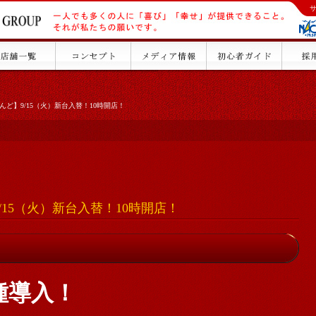
んど】9/15（火）新台入替！10時開店！
/15（火）新台入替！10時開店！
種導入！