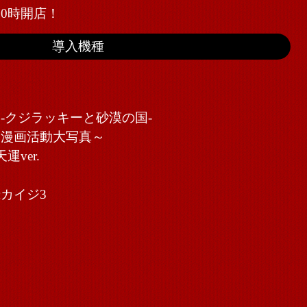
10時開店！
導入機種
-クジラッキーと砂漠の国-
～漫画活動大写真～
ver.
カイジ3