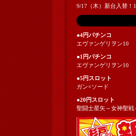
9/17（木）新台入替！
●4円パチンコ
エヴァンゲリヲン10
●1円パチンコ
エヴァンゲリヲン10
●5円スロット
ガン×ソード
●20円スロット
聖闘士星矢～女神聖戦