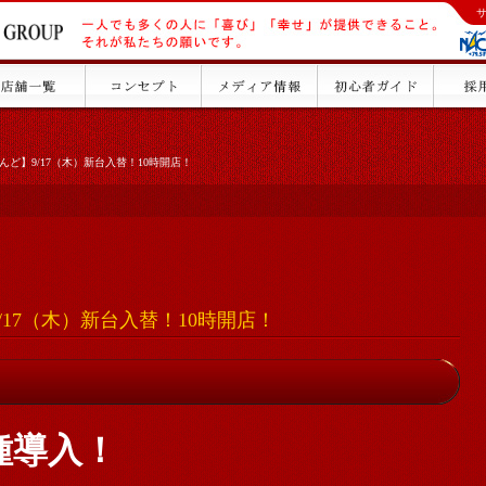
んど】9/17（木）新台入替！10時開店！
/17（木）新台入替！10時開店！
種導入！