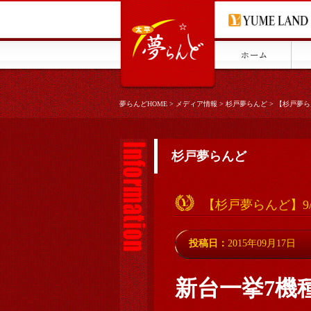
夢らんどHOME
>
メディア情報
>
杉戸夢らんど
>
【杉戸夢ら
杉戸夢らんど
【杉戸夢らんど】9
投稿日：
2015年09月17日
新台一挙7機