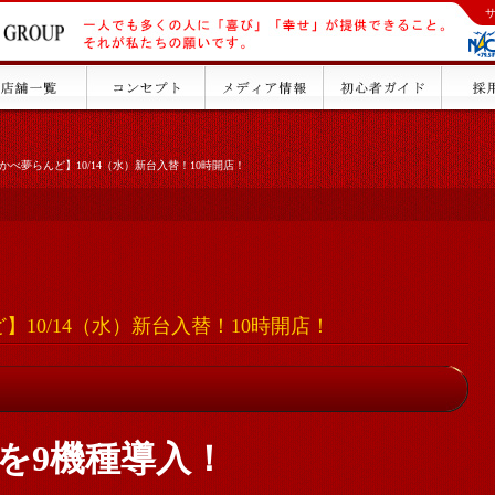
かべ夢らんど】10/14（水）新台入替！10時開店！
】10/14（水）新台入替！10時開店！
を9機種導入！