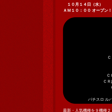
１０月１４日（水）
ＡＭ１０：００ オープン！
Ｃ
Ｃ
ＣＲぱ
パチスロ ルパ
最新・人気機種を９機種２９