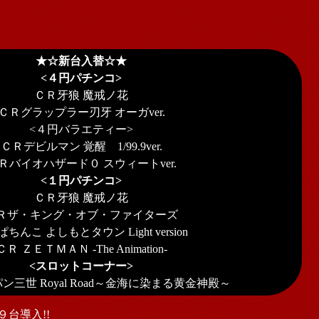
★☆新台入替☆★
<４円パチンコ>
ＣＲ牙狼 魔戒ノ花
ＣＲグラップラー刃牙 オーガver.
<４円バラエティー>
ＣＲデビルマン 覚醒 1/99.9ver.
Ｒバイオハザード０ スウィートver.
<１円パチンコ>
ＣＲ牙狼 魔戒ノ花
Ｒザ・キング・オブ・ファイターズ
ちんこ よしもとタウン Light version
ＣＲ ＺＥＴＭＡＮ -The Animation-
<スロットコーナー>
ン三世 Royal Road～金海に染まる黄金神殿～
台導入!!