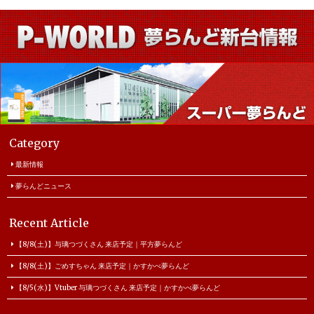
Category
最新情報
夢らんどニュース
Recent Article
【8/8(土)】与璃つづくさん 来店予定｜平方夢らんど
【8/8(土)】ごめすちゃん 来店予定｜かすかべ夢らんど
【8/5(水)】Vtuber 与璃つづくさん 来店予定｜かすかべ夢らんど