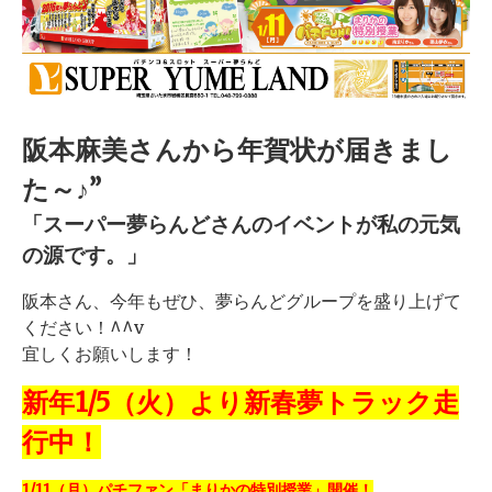
阪本麻美さんから年賀状が届きまし
た～♪”
「スーパー夢らんどさんのイベントが私の元気
の源です。」
阪本さん、今年もぜひ、夢らんどグループを盛り上げて
ください！^^v
宜しくお願いします！
新年1/5（火）より新春夢トラック走
行中！
1/11（月）パチファン「まりかの特別授業」開催！