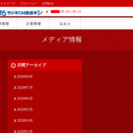
サイトマップ
プライバシー
お問合せ
00:00
/
00:22
メディア情報
月間アーカイブ
2026年8月
2026年7月
2026年6月
2026年5月
2026年4月
2026年3月