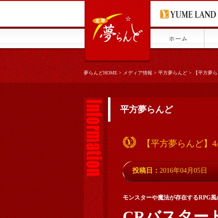
夢らんどHOME
>
メディア情報
>
平方夢らんど
>
【平方夢ら
平方夢らんど
【平方夢らんど】4
投稿日：
2016年04月05日
モンスターや魔法が存在するRPG
CRバスタード