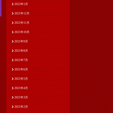
2022年1月
2021年12月
2021年11月
2021年10月
2021年9月
2021年8月
2021年7月
2021年6月
2021年5月
2021年4月
2021年3月
2021年2月