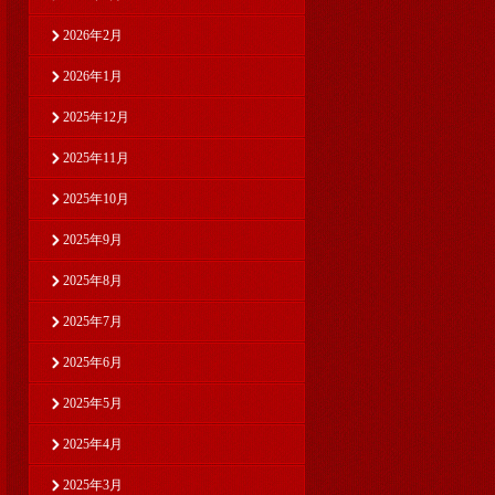
2026年2月
2026年1月
2025年12月
2025年11月
2025年10月
2025年9月
2025年8月
2025年7月
2025年6月
2025年5月
2025年4月
2025年3月