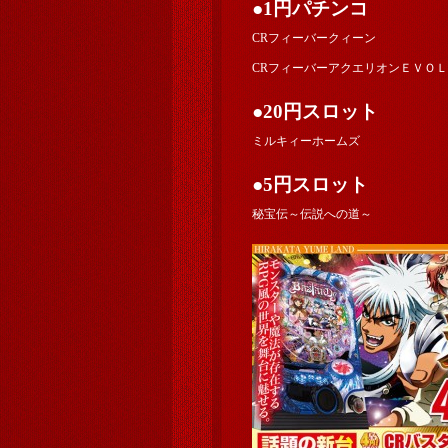
●1円パチンコ
CRフィーバークィーン
CRフィーバーアクエリオンＥＶＯＬ
●20円スロット
ミルキィーホームズ
●5円スロット
秘宝伝～伝説への道～