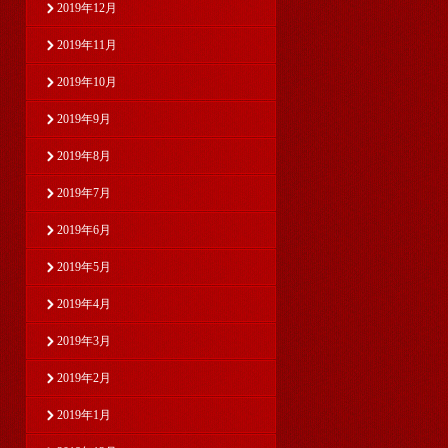
2019年12月
2019年11月
2019年10月
2019年9月
2019年8月
2019年7月
2019年6月
2019年5月
2019年4月
2019年3月
2019年2月
2019年1月