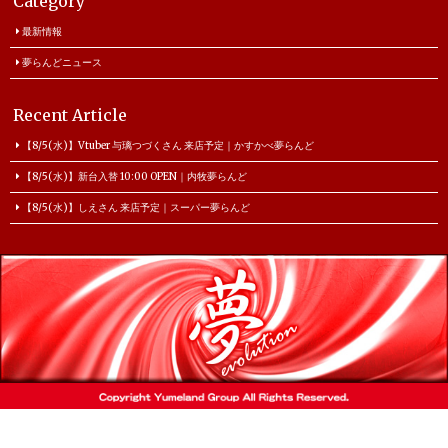
Category
最新情報
夢らんどニュース
Recent Article
【8/5(水)】Vtuber 与璃つづくさん 来店予定｜かすかべ夢らんど
【8/5(水)】新台入替 10:00 OPEN｜内牧夢らんど
【8/5(水)】しえさん 来店予定｜スーパー夢らんど