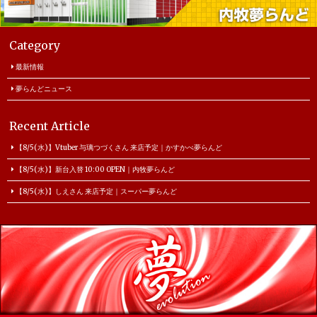
Category
最新情報
夢らんどニュース
Recent Article
【8/5(水)】Vtuber 与璃つづくさん 来店予定｜かすかべ夢らんど
【8/5(水)】新台入替 10:00 OPEN｜内牧夢らんど
【8/5(水)】しえさん 来店予定｜スーパー夢らんど