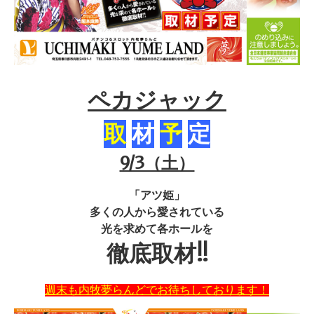
ペカジャック
取
材
予
定
9/3（土）
「アツ姫」
多くの人から愛されている
光を求めて各ホールを
徹底取材!!
週末も内牧夢らんどでお待ちしております！