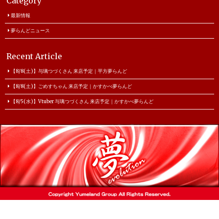
Category
最新情報
夢らんどニュース
Recent Article
【8/8(土)】与璃つづくさん 来店予定｜平方夢らんど
【8/8(土)】ごめすちゃん 来店予定｜かすかべ夢らんど
【8/5(水)】Vtuber 与璃つづくさん 来店予定｜かすかべ夢らんど