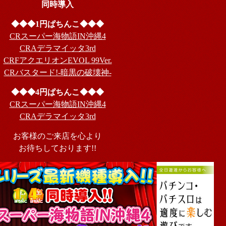
同時導入
◆◆◆1円ぱちんこ◆◆◆
CRスーパー海物語IN沖縄4
CRAデラマイッタ3rd
CRFアクエリオンEVOL 99Ver.
CRバスタード!-暗黒の破壊神-
◆◆◆4円ぱちんこ◆◆◆
CRスーパー海物語IN沖縄4
CRAデラマイッタ3rd
お客様のご来店を心より
お待ちしております!!