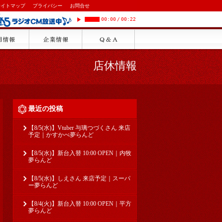
サイトマップ
プライバシー
お問合せ
00:00
/
00:22
店休情報
最近の投稿
【8/5(水)】Vtuber 与璃つづくさん 来店
予定｜かすかべ夢らんど
【8/5(水)】新台入替 10:00 OPEN｜内牧
夢らんど
【8/5(水)】しえさん 来店予定｜スーパ
ー夢らんど
【8/4(火)】新台入替 10:00 OPEN｜平方
夢らんど