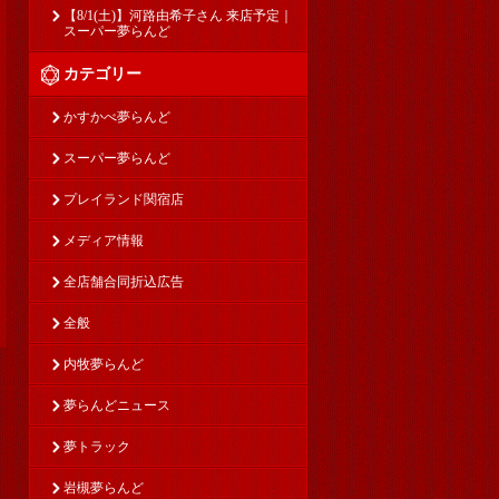
【8/1(土)】河路由希子さん 来店予定｜
スーパー夢らんど
カテゴリー
かすかべ夢らんど
スーパー夢らんど
プレイランド関宿店
メディア情報
全店舗合同折込広告
全般
内牧夢らんど
夢らんどニュース
夢トラック
岩槻夢らんど