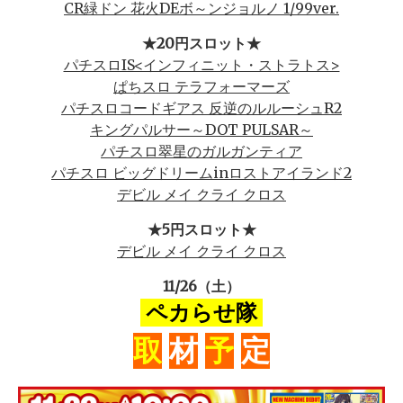
CR緑ドン 花火DEボ～ンジョルノ 1/99ver.
★20円スロット★
パチスロIS<インフィニット・ストラトス>
ぱちスロ テラフォーマーズ
パチスロコードギアス 反逆のルルーシュR2
キングパルサー～DOT PULSAR～
パチスロ翠星のガルガンティア
パチスロ ビッグドリームinロストアイランド2
デビル メイ クライ クロス
★5円スロット★
デビル メイ クライ クロス
11/26（土）
ペカらせ隊
取
材
予
定