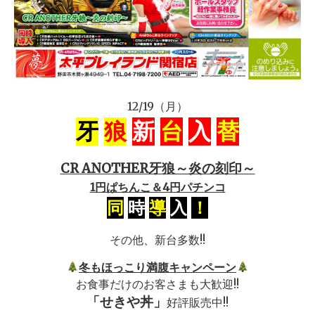
12/19（月）
牙
狼
新
台
入
替
CR ANOTHER牙狼～炎の刻印～
1円ぱちんこ＆4円パチンコ
同
時
導
入
！
その他、新台多数!!
冬もほっこり満腹キャンペーン
お食事だけのお客さまも大歓迎!!
「せきや丼」
好評販売中!!