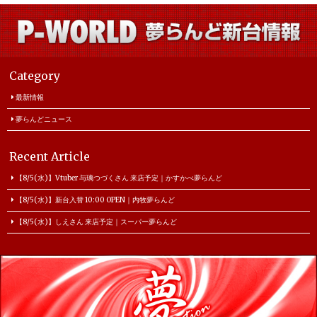
Category
最新情報
夢らんどニュース
Recent Article
【8/5(水)】Vtuber 与璃つづくさん 来店予定｜かすかべ夢らんど
【8/5(水)】新台入替 10:00 OPEN｜内牧夢らんど
【8/5(水)】しえさん 来店予定｜スーパー夢らんど