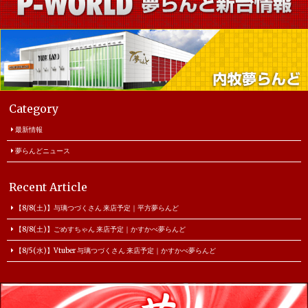
Category
最新情報
夢らんどニュース
Recent Article
【8/8(土)】与璃つづくさん 来店予定｜平方夢らんど
【8/8(土)】ごめすちゃん 来店予定｜かすかべ夢らんど
【8/5(水)】Vtuber 与璃つづくさん 来店予定｜かすかべ夢らんど