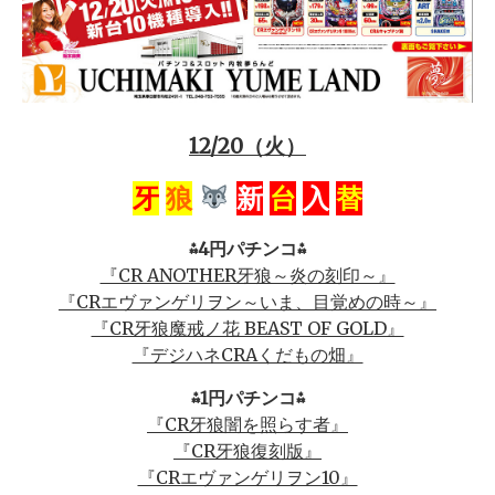
12/20（火）
牙
狼
新
台
入
替
⁂4円パチンコ⁂
『CR ANOTHER牙狼～炎の刻印～』
『CRエヴァンゲリヲン～いま、目覚めの時～』
『CR牙狼魔戒ノ花 BEAST OF GOLD』
『デジハネCRAくだもの畑』
⁂1円パチンコ⁂
『CR牙狼闇を照らす者』
『CR牙狼復刻版』
『CRエヴァンゲリヲン10』