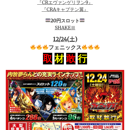
『CRエヴァンゲリヲン9』
『CRAキャプテン翼』
20円スロット
SHAKEⅢ
12/24(土)
フェニックス
取
材
敢
行