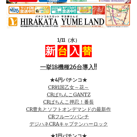
1/11（水）
新
台
入
替
一挙18機種26台導入!!
★4円パチンコ★
CR戦国乙女～花～
CRぱちんこGANTZ
CRぱちんこ押忍！番長
CR豊丸とソフトオンデマンドの最新作
CRフルーツパンチ
デジハネCRAキャプテンハーロック
★1円パチンコ★