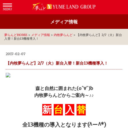
MENU
メディア情報
夢らんどHOME
>
メディア情報
>
内牧夢らんど
>
【内牧夢らんど】2/7（火）新台
入替！新台13機種導入！
2017-02-07
【内牧夢らんど】2/7（火）新台入替！新台13機種導入！
森と自然に囲まれた(o´∀`)b
内牧夢らんどからご案内～♪♪
新
台
入
替
全13機種の導入となります(^ー^*)