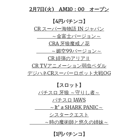
2月7日(火) AM10：00 オープン
【4円パチンコ】
CR スーパー海物語 IN ジャパン
～金富士バージョン～
CRA 牙狼魔戒ノ花
～媚空99バージョン～
CR 緋弾のアリアⅡ
CR TVアニメーション弱虫ペダル
デジハネCRスーパーロボット大戦OG
【スロット】
パチスロ 牙狼 ～守りし者～
パチスロ JAWS
～It’ a SHARK PANIC～
シスタークエスト
～時の魔術師と悠久の姉妹～
【1円パチンコ】