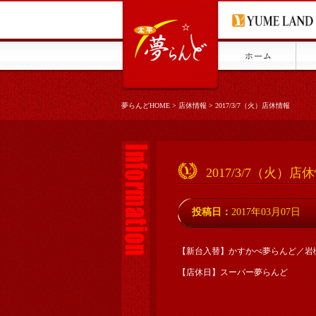
夢らんどHOME
>
店休情報
>
2017/3/7（火）店休情報
2017/3/7（火）店
投稿日：
2017年03月07日
【新台入替】かすかべ夢らんど／岩
【店休日】スーパー夢らんど