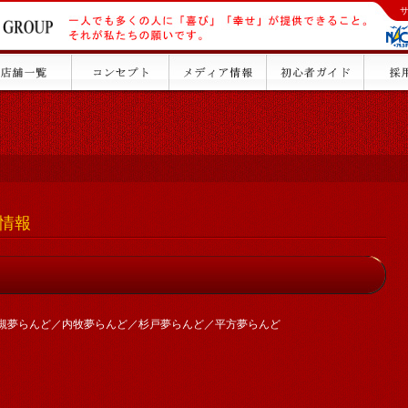
休情報
槻夢らんど／内牧夢らんど／杉戸夢らんど／平方夢らんど