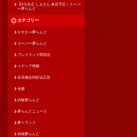
【8/5(水)】しえさん 来店予定｜スーパ
ー夢らんど
カテゴリー
かすかべ夢らんど
スーパー夢らんど
プレイランド関宿店
メディア情報
全店舗合同折込広告
全般
内牧夢らんど
夢らんどニュース
夢トラック
岩槻夢らんど