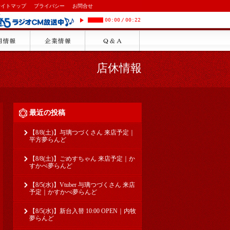
サイトマップ
プライバシー
お問合せ
00:00
/
00:22
店休情報
最近の投稿
【8/8(土)】与璃つづくさん 来店予定｜
平方夢らんど
【8/8(土)】ごめすちゃん 来店予定｜か
すかべ夢らんど
【8/5(水)】Vtuber 与璃つづくさん 来店
予定｜かすかべ夢らんど
【8/5(水)】新台入替 10:00 OPEN｜内牧
夢らんど