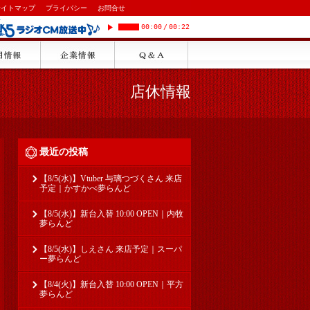
サイトマップ
プライバシー
お問合せ
00:00
/
00:22
店休情報
最近の投稿
【8/5(水)】Vtuber 与璃つづくさん 来店
予定｜かすかべ夢らんど
【8/5(水)】新台入替 10:00 OPEN｜内牧
夢らんど
【8/5(水)】しえさん 来店予定｜スーパ
ー夢らんど
【8/4(火)】新台入替 10:00 OPEN｜平方
夢らんど