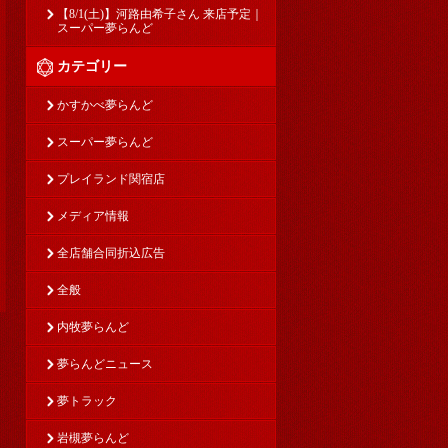
【8/1(土)】河路由希子さん 来店予定｜
スーパー夢らんど
カテゴリー
かすかべ夢らんど
スーパー夢らんど
プレイランド関宿店
メディア情報
全店舗合同折込広告
全般
内牧夢らんど
夢らんどニュース
夢トラック
岩槻夢らんど