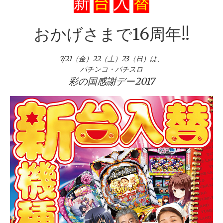
新
台
入
替
おかげさまで16周年!!
7/21（金）22（土）23（日）は、
パチンコ・パチスロ
彩の国感謝デー2017