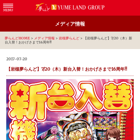
MENU
メディア情報
夢らんどHOME
>
メディア情報
>
岩槻夢らんど
>
【岩槻夢らんど】7/20（木）新
台入替！おかげさまで16周年!!
2017-07-20
【岩槻夢らんど】7/20（木）新台入替！おかげさまで16周年!!