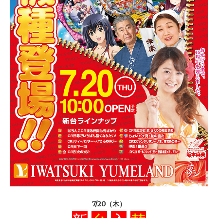
7/20（木）