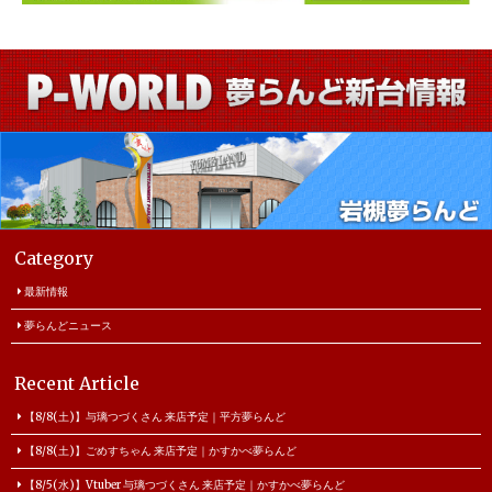
Category
最新情報
夢らんどニュース
Recent Article
【8/8(土)】与璃つづくさん 来店予定｜平方夢らんど
【8/8(土)】ごめすちゃん 来店予定｜かすかべ夢らんど
【8/5(水)】Vtuber 与璃つづくさん 来店予定｜かすかべ夢らんど