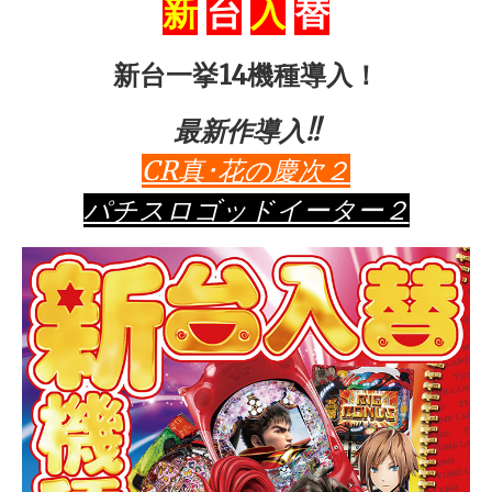
新
台
入
替
新台一挙14機種導入！
最新作導入!!
CR真･花の慶次２
パチスロゴッドイーター２