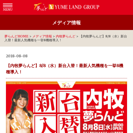
MENU
メディア情報
夢らんどHOME
>
メディア情報
>
内牧夢らんど
>
【内牧夢らんど】8/8（水）新台
入替！最新人気機種を一挙8機種導入！
2018-08-08
【内牧夢らんど】8/8（水）新台入替！最新人気機種を一挙8機
種導入！