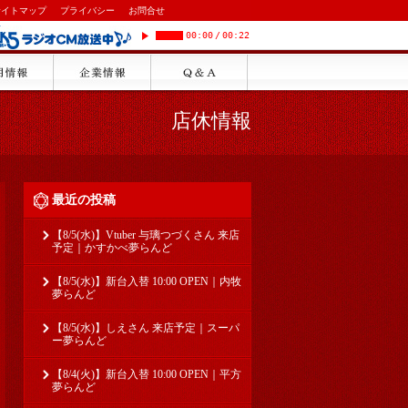
サイトマップ
プライバシー
お問合せ
00:00
/
00:22
店休情報
最近の投稿
【8/5(水)】Vtuber 与璃つづくさん 来店
予定｜かすかべ夢らんど
【8/5(水)】新台入替 10:00 OPEN｜内牧
夢らんど
【8/5(水)】しえさん 来店予定｜スーパ
ー夢らんど
【8/4(火)】新台入替 10:00 OPEN｜平方
夢らんど