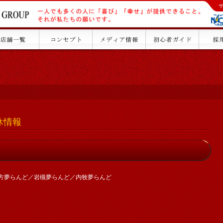
店休情報
方夢らんど／岩槻夢らんど／内牧夢らんど