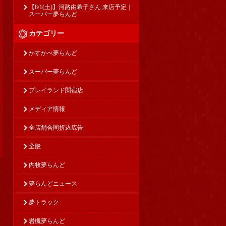
【8/1(土)】河路由希子さん 来店予定｜
スーパー夢らんど
カテゴリー
かすかべ夢らんど
スーパー夢らんど
プレイランド関宿店
メディア情報
全店舗合同折込広告
全般
内牧夢らんど
夢らんどニュース
夢トラック
岩槻夢らんど