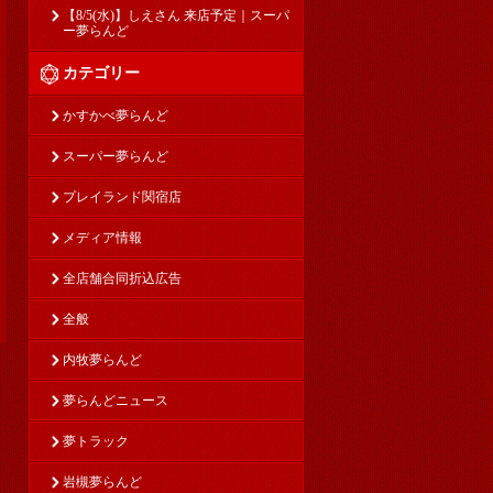
【8/5(水)】しえさん 来店予定｜スーパ
ー夢らんど
カテゴリー
かすかべ夢らんど
スーパー夢らんど
プレイランド関宿店
メディア情報
全店舗合同折込広告
全般
内牧夢らんど
夢らんどニュース
夢トラック
岩槻夢らんど