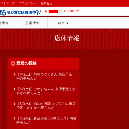
サイトマップ
プライバシー
お問合せ
00:00
/
00:22
店休情報
最近の投稿
【8/8(土)】与璃つづくさん 来店予定｜
平方夢らんど
【8/8(土)】ごめすちゃん 来店予定｜か
すかべ夢らんど
【8/5(水)】Vtuber 与璃つづくさん 来店
予定｜かすかべ夢らんど
【8/5(水)】新台入替 10:00 OPEN｜内牧
夢らんど