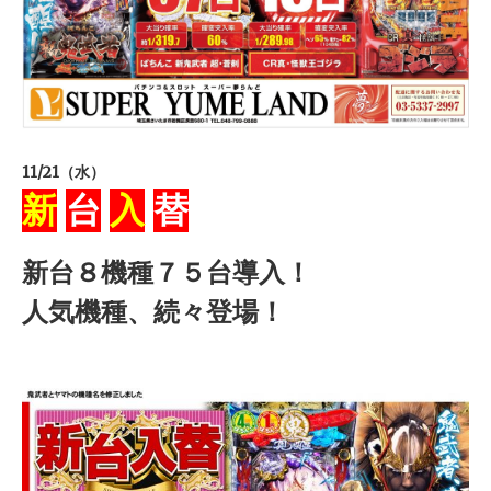
11/21（水）
新
台
入
替
新台８機種７５台導入！
人気機種、続々登場！