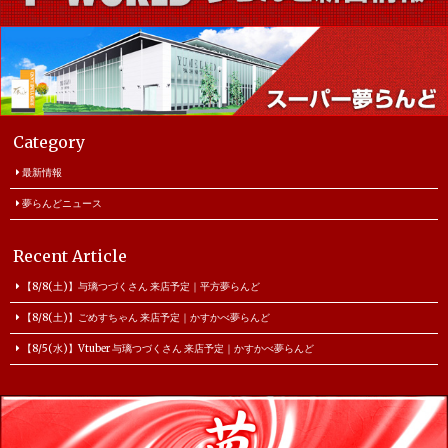
Category
最新情報
夢らんどニュース
Recent Article
【8/8(土)】与璃つづくさん 来店予定｜平方夢らんど
【8/8(土)】ごめすちゃん 来店予定｜かすかべ夢らんど
【8/5(水)】Vtuber 与璃つづくさん 来店予定｜かすかべ夢らんど