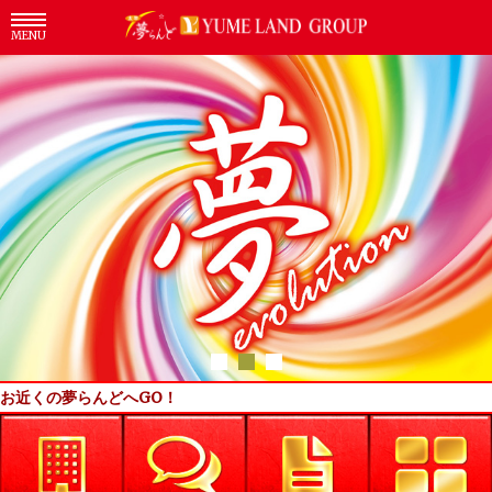
MENU
お近くの夢らんどへGO！