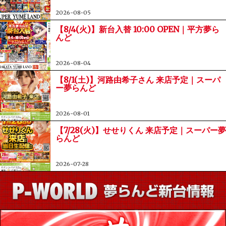
2026-08-05
【8/4(火)】新台入替 10:00 OPEN｜平方夢ら
んど
2026-08-04
【8/1(土)】河路由希子さん 来店予定｜スーパ
ー夢らんど
2026-08-01
【7/28(火)】せせりくん 来店予定｜スーパー夢
らんど
2026-07-28