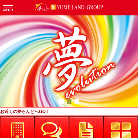
MENU
お近くの夢らんどへGO！