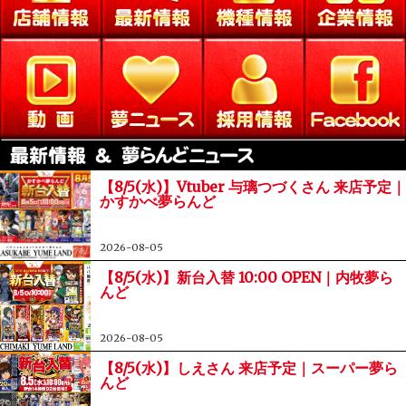
【8/5(水)】Vtuber 与璃つづくさん 来店予定｜
かすかべ夢らんど
2026-08-05
【8/5(水)】新台入替 10:00 OPEN｜内牧夢ら
んど
2026-08-05
【8/5(水)】しえさん 来店予定｜スーパー夢ら
んど