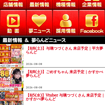
【8/8(土)】与璃つづくさん 来店予定｜平方夢
らんど
2026-08-08
【8/8(土)】ごめすちゃん 来店予定｜かすかべ
夢らんど
2026-08-08
【8/5(水)】Vtuber 与璃つづくさん 来店予定｜
かすかべ夢らんど