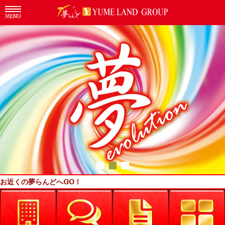
MENU
お近くの夢らんどへGO！