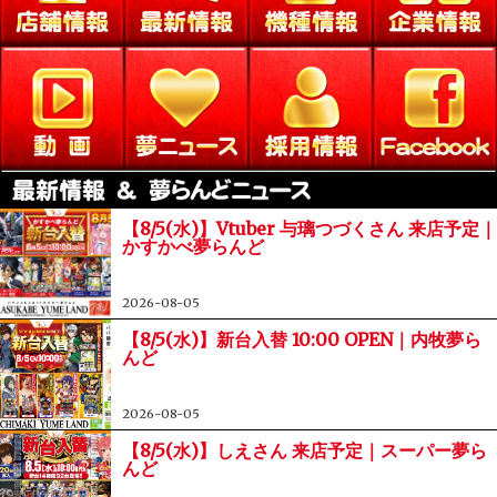
【8/5(水)】Vtuber 与璃つづくさん 来店予定｜
かすかべ夢らんど
2026-08-05
【8/5(水)】新台入替 10:00 OPEN｜内牧夢ら
んど
2026-08-05
【8/5(水)】しえさん 来店予定｜スーパー夢ら
んど