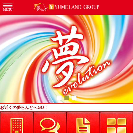
MENU
お近くの夢らんどへGO！