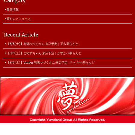
Category
最新情報
夢らんどニュース
Recent Article
【8/8(土)】与璃つづくさん 来店予定｜平方夢らんど
【8/8(土)】ごめすちゃん 来店予定｜かすかべ夢らんど
【8/5(水)】Vtuber 与璃つづくさん 来店予定｜かすかべ夢らんど